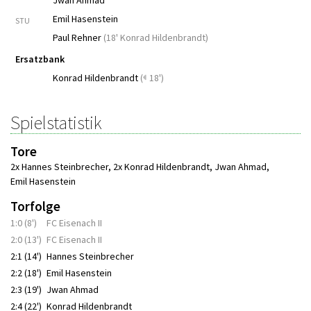
Jwan Ahmad
Emil Hasenstein
STU
Paul Rehner
(
18' Konrad Hildenbrandt
)
Ersatzbank
Konrad Hildenbrandt
(
18')
Spielstatistik
Tore
2x Hannes Steinbrecher
,
2x Konrad Hildenbrandt
,
Jwan Ahmad
,
Emil Hasenstein
Torfolge
1:0 (8')
FC Eisenach II
2:0 (13')
FC Eisenach II
2:1 (14')
Hannes Steinbrecher
2:2 (18')
Emil Hasenstein
2:3 (19')
Jwan Ahmad
2:4 (22')
Konrad Hildenbrandt