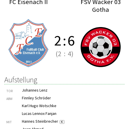
FC Eisenach II
FSV Wacker 03
Gotha
2
:
6
(2
:
4)
Aufstellung
Johannes Lenz
TOR
Finnley Schröder
ABW
Karl Hugo Wotschke
Lucas Lennox Fanjan
Hannes Steinbrecher
MIT
C