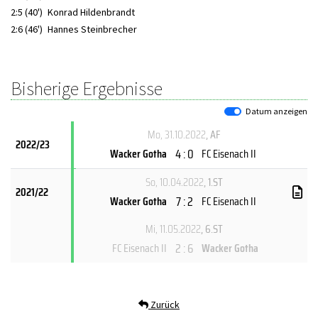
2:5 (40')
Konrad Hildenbrandt
2:6 (46')
Hannes Steinbrecher
Bisherige Ergebnisse
Datum anzeigen
Mo, 31.10.2022
, AF
2022/23
4 : 0
Wacker Gotha
FC Eisenach II
So, 10.04.2022
, 1.ST
2021/22
7 : 2
Wacker Gotha
FC Eisenach II
Mi, 11.05.2022
, 6.ST
2 : 6
FC Eisenach II
Wacker Gotha
Zurück