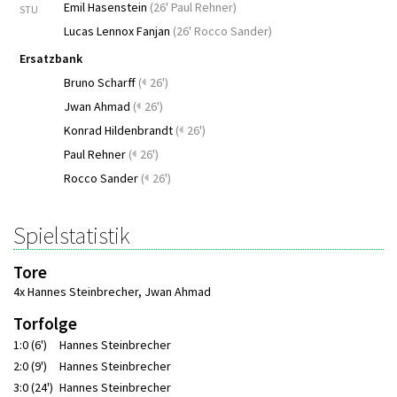
Emil Hasenstein
(
26' Paul Rehner
)
STU
Lucas Lennox Fanjan
(
26' Rocco Sander
)
Ersatzbank
Bruno Scharff
(
26')
Jwan Ahmad
(
26')
Konrad Hildenbrandt
(
26')
Paul Rehner
(
26')
Rocco Sander
(
26')
Spielstatistik
Tore
4x Hannes Steinbrecher
,
Jwan Ahmad
Torfolge
1:0 (6')
Hannes Steinbrecher
2:0 (9')
Hannes Steinbrecher
3:0 (24')
Hannes Steinbrecher