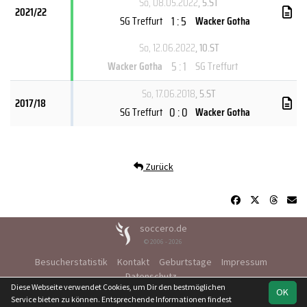
So, 08.05.2022
, 5.ST
2021/22
1 : 5
SG Treffurt
Wacker Gotha
So, 12.06.2022
, 10.ST
5 : 1
Wacker Gotha
SG Treffurt
So, 17.06.2018
, 5.ST
2017/18
0 : 0
SG Treffurt
Wacker Gotha
Zurück
soccero.de
© 2006 - 2026
Besucherstatistik
Kontakt
Geburtstage
Impressum
Datenschutz
Diese Webseite verwendet Cookies, um Dir den bestmöglichen
OK
Service bieten zu können. Entsprechende Informationen findest