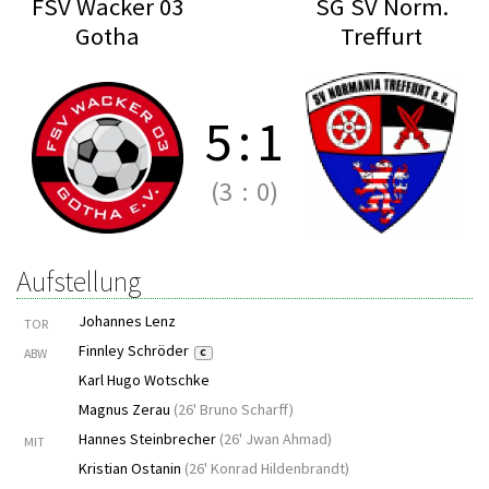
FSV Wacker 03
SG SV Norm.
Gotha
Treffurt
5
:
1
(3
:
0)
Aufstellung
Johannes Lenz
TOR
Finnley Schröder
ABW
C
Karl Hugo Wotschke
Magnus Zerau
(
26' Bruno Scharff
)
Hannes Steinbrecher
(
26' Jwan Ahmad
)
MIT
Kristian Ostanin
(
26' Konrad Hildenbrandt
)