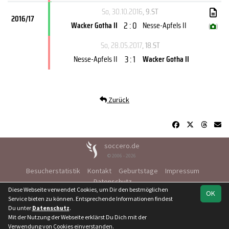
So, 30.10.2016
, 9.ST
2016/17
2 : 0
Wacker Gotha II
Nesse-Apfels II
(
)
So, 28.05.2017
, 18.ST
3 : 1
Nesse-Apfels II
Wacker Gotha II
Zurück
soccero.de
© 2006 - 2026
Besucherstatistik
Kontakt
Geburtstage
Impressum
Datenschutz
Diese Webseite verwendet Cookies, um Dir den bestmöglichen
OK
Service bieten zu können. Entsprechende Informationen findest
Du unter
Datenschutz
.
Mit der Nutzung der Webseite erklärst Du Dich mit der
Team
Kreisliga St.
Runde 2 St.
Spielplan
Statistik
Verwendung von Cookies einverstanden.