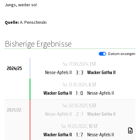
Jungs, weiter so!
Quelle:
A. Penschinski
Bisherige Ergebnisse
Datum anzeigen
Sa, 17.08.2024
, 1.ST
2024/25
3 : 3
Nesse-Apfels II
Wacker Gotha II
So, 13.10.2024
, 6.ST
1 : 0
Wacker Gotha II
Nesse-Apfels II
Sa, 02.10.2021
, 5.ST
2021/22
2 : 1
Nesse-Apfels II
Wacker Gotha II
Sa, 19.03.2022
, 10.ST
1 : 7
Wacker Gotha II
Nesse-Apfels II