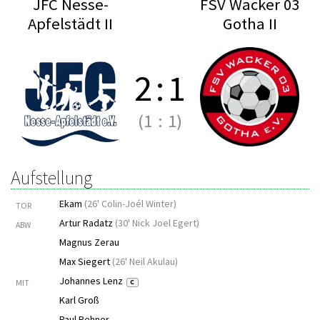
JFC Nesse-
FSV Wacker 03
Apfelstädt II
Gotha II
2
:
1
(1
:
1)
Aufstellung
Ekam
(
26' Colin-Joél Winter
)
TOR
Artur Radatz
(
30' Nick Joel Egert
)
ABW
Magnus Zerau
Max Siegert
(
26' Neil Akulau
)
Johannes Lenz
MIT
C
Karl Groß
Paul Rehner