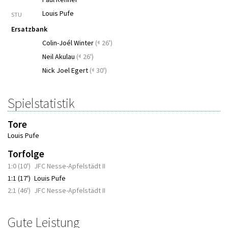
Louis Pufe
STU
Ersatzbank
Colin-Joél Winter
(
26')
Neil Akulau
(
26')
Nick Joel Egert
(
30')
Spielstatistik
Tore
Louis Pufe
Torfolge
1:0 (10')
JFC Nesse-Apfelstädt II
1:1 (17')
Louis Pufe
2:1 (46')
JFC Nesse-Apfelstädt II
Gute Leistung