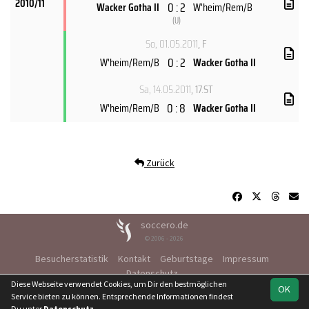
2010/11
0 : 2
Wacker Gotha II
W'heim/Rem/B
(
U
)
So, 01.05.2011
, F
0 : 2
W'heim/Rem/B
Wacker Gotha II
Sa, 14.05.2011
, 17.ST
0 : 8
W'heim/Rem/B
Wacker Gotha II
Zurück
soccero.de
© 2006 - 2026
Besucherstatistik
Kontakt
Geburtstage
Impressum
Datenschutz
Diese Webseite verwendet Cookies, um Dir den bestmöglichen
OK
Service bieten zu können. Entsprechende Informationen findest
Du unter
Datenschutz
.