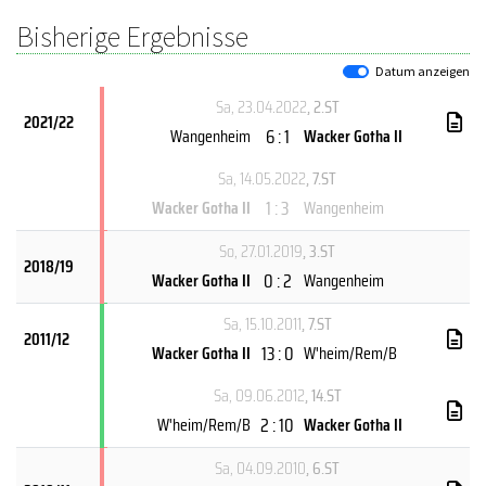
Bisherige Ergebnisse
Datum anzeigen
Sa, 23.04.2022
, 2.ST
2021/22
6 : 1
Wangenheim
Wacker Gotha II
Sa, 14.05.2022
, 7.ST
1 : 3
Wacker Gotha II
Wangenheim
So, 27.01.2019
, 3.ST
2018/19
0 : 2
Wacker Gotha II
Wangenheim
Sa, 15.10.2011
, 7.ST
2011/12
13 : 0
Wacker Gotha II
W'heim/Rem/B
Sa, 09.06.2012
, 14.ST
2 : 10
W'heim/Rem/B
Wacker Gotha II
Sa, 04.09.2010
, 6.ST