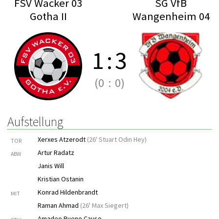
FSV Wacker 03
SG VfB
Gotha II
Wangenheim 04
1
:
3
(0
:
0)
Aufstellung
Xerxes Atzerodt
(
26' Stuart Odin Hey
)
TOR
Artur Radatz
ABW
Janis Will
Kristian Ostanin
Konrad Hildenbrandt
MIT
Raman Ahmad
(
26' Max Siegert
)
Amadeo Bueno Causo