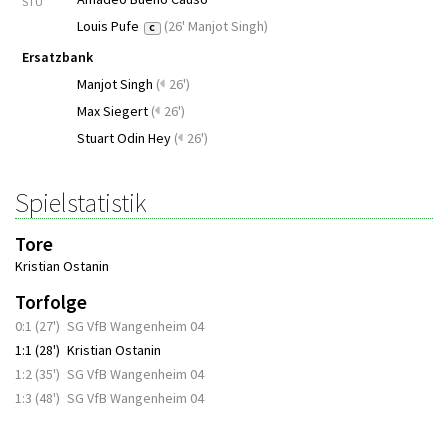
STU
Louis Pufe
(
26' Manjot Singh
)
C
Ersatzbank
Manjot Singh
(
26')
Max Siegert
(
26')
Stuart Odin Hey
(
26')
Spielstatistik
Tore
Kristian Ostanin
Torfolge
0:1 (27')
SG VfB Wangenheim 04
1:1 (28')
Kristian Ostanin
1:2 (35')
SG VfB Wangenheim 04
1:3 (48')
SG VfB Wangenheim 04