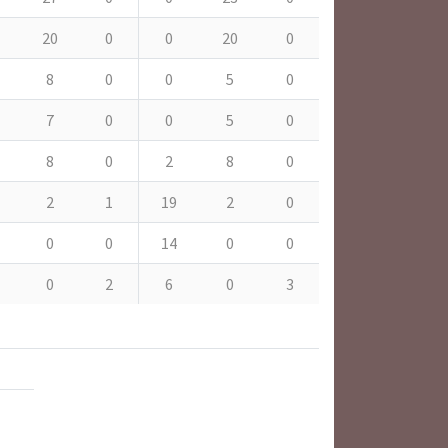
20
0
0
20
0
8
0
0
5
0
7
0
0
5
0
8
0
2
8
0
2
1
19
2
0
0
0
14
0
0
0
2
6
0
3