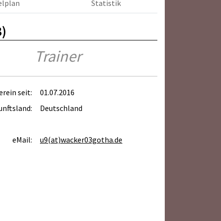
elplan
Statistik
3)
Trainer
erein seit:
01.07.2016
unftsland:
Deutschland
eMail:
u9(at)wacker03gotha.de