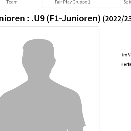
Team
Fair Play Gruppe 1
Spi
nioren :
.U9 (F1-Junioren)
(2022/2
im V
Herk