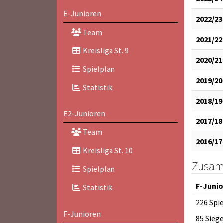
E-Junioren
2022/23
Team
2021/22
Kreisliga St. 9
2020/21
Spielplan
2019/20
Statistik
2018/19
E2-Junioren
2017/18
Team
2016/17
Kreisliga St. 10
Zusam
Spielplan
F-Juni
Statistik
226 Spi
F-Junioren
85 Sieg