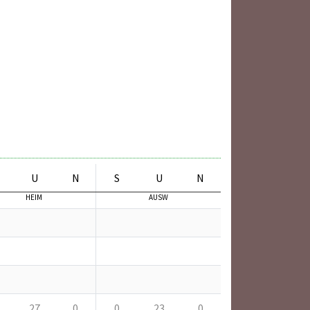
U
N
S
U
N
HEIM
AUSW
27
0
0
23
0