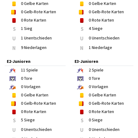
0
Gelbe Karten
0
Gelbe Karten
0
Gelb-Rote Karten
0
Gelb-Rote Karten
0
Rote Karten
0
Rote Karten
S
1 Sieg
S
4 Siege
U
1 Unentschieden
U
0 Unentschieden
N
9 Niederlagen
N
1 Niederlage
E2-Junioren
E3-Junioren
11
Spiele
2
Spiele
0
Tore
0
Tore
0
Vorlagen
0
Vorlagen
0
Gelbe Karten
0
Gelbe Karten
0
Gelb-Rote Karten
0
Gelb-Rote Karten
0
Rote Karten
0
Rote Karten
S
5 Siege
S
0 Siege
U
0 Unentschieden
U
0 Unentschieden