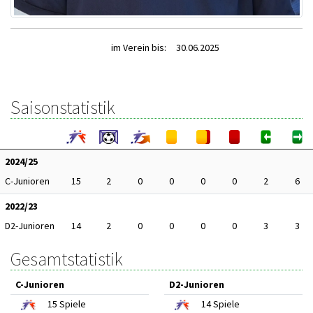
im Verein bis:
30.06.2025
Saisonstatistik
2024/25
C-Junioren
15
2
0
0
0
0
2
6
2022/23
D2-Junioren
14
2
0
0
0
0
3
3
Gesamtstatistik
C-Junioren
D2-Junioren
15
Spiele
14
Spiele