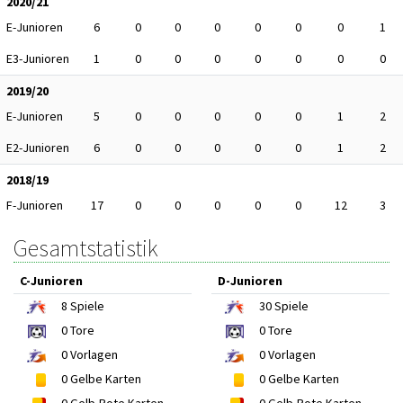
2020/21
E-Junioren
6
0
0
0
0
0
0
1
E3-Junioren
1
0
0
0
0
0
0
0
2019/20
E-Junioren
5
0
0
0
0
0
1
2
E2-Junioren
6
0
0
0
0
0
1
2
2018/19
F-Junioren
17
0
0
0
0
0
12
3
Gesamtstatistik
C-Junioren
D-Junioren
8
Spiele
30
Spiele
0
Tore
0
Tore
0
Vorlagen
0
Vorlagen
0
Gelbe Karten
0
Gelbe Karten