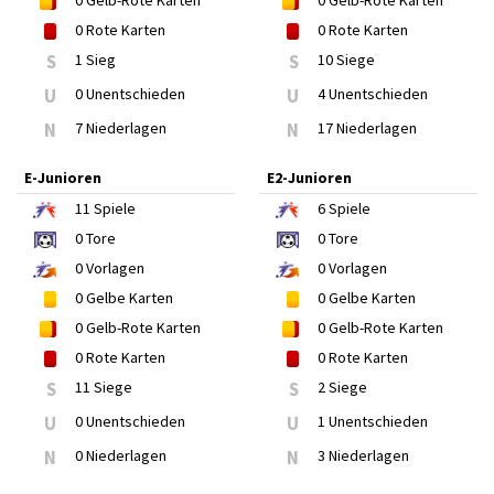
0
Gelb-Rote Karten
0
Gelb-Rote Karten
0
Rote Karten
0
Rote Karten
S
1 Sieg
S
10 Siege
U
0 Unentschieden
U
4 Unentschieden
N
7 Niederlagen
N
17 Niederlagen
E-Junioren
E2-Junioren
11
Spiele
6
Spiele
0
Tore
0
Tore
0
Vorlagen
0
Vorlagen
0
Gelbe Karten
0
Gelbe Karten
0
Gelb-Rote Karten
0
Gelb-Rote Karten
0
Rote Karten
0
Rote Karten
S
11 Siege
S
2 Siege
U
0 Unentschieden
U
1 Unentschieden
N
0 Niederlagen
N
3 Niederlagen