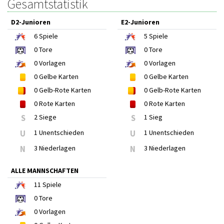
Gesamtstatistik
D2-Junioren
E2-Junioren
6
Spiele
5
Spiele
0
Tore
0
Tore
0
Vorlagen
0
Vorlagen
0
Gelbe Karten
0
Gelbe Karten
0
Gelb-Rote Karten
0
Gelb-Rote Karten
0
Rote Karten
0
Rote Karten
S
2 Siege
S
1 Sieg
U
1 Unentschieden
U
1 Unentschieden
N
3 Niederlagen
N
3 Niederlagen
ALLE MANNSCHAFTEN
11
Spiele
0
Tore
0
Vorlagen