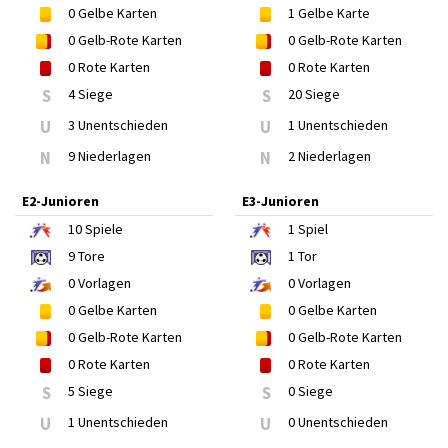
0
Gelbe Karten
1
Gelbe Karte
0
Gelb-Rote Karten
0
Gelb-Rote Karten
0
Rote Karten
0
Rote Karten
S
4 Siege
S
20 Siege
U
3 Unentschieden
U
1 Unentschieden
N
9 Niederlagen
N
2 Niederlagen
E2-Junioren
E3-Junioren
10
Spiele
1
Spiel
9
Tore
1
Tor
0
Vorlagen
0
Vorlagen
0
Gelbe Karten
0
Gelbe Karten
0
Gelb-Rote Karten
0
Gelb-Rote Karten
0
Rote Karten
0
Rote Karten
S
5 Siege
S
0 Siege
U
1 Unentschieden
U
0 Unentschieden