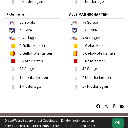
N
4 Niederlagen
N
1 Niederlage
F-Junioren
ALLE MANNSCHAFTEN
25
Spiele
75
Spiele
40
Tore
121
Tore
0
Vorlagen
4
Vorlagen
0
Gelbe Karten
1
Gelbe Karte
0
Gelb-Rote Karten
0
Gelb-Rote Karten
0
Rote Karten
0
Rote Karten
S
23 Siege
S
52 Siege
U
1 Unentschieden
U
6 Unentschieden
N
1 Niederlage
N
17 Niederlagen
soccero.de
Diese Webseite verwendet Cookies, um Dir den bestmöglichen
OK
© 2006 - 2026
Service bieten zu können. Entsprechende Informationen findest