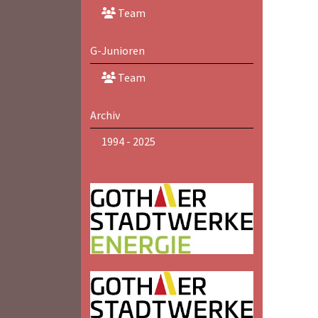
Team
G-Junioren
Team
Archiv
1994 - 2025