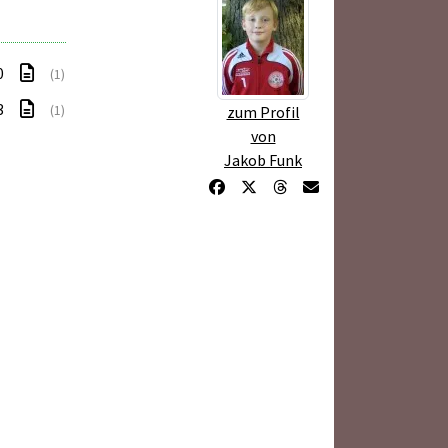
0
(1)
3
(1)
zum Profil
von
Jakob Funk