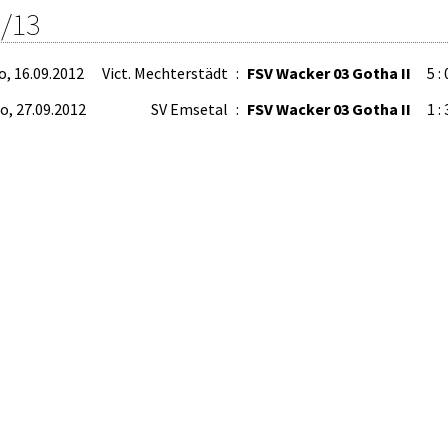
/13
o, 16.09.2012
Vict. Mechterstädt
:
FSV Wacker 03 Gotha II
5 : 
o, 27.09.2012
SV Emsetal
:
FSV Wacker 03 Gotha II
1 : 