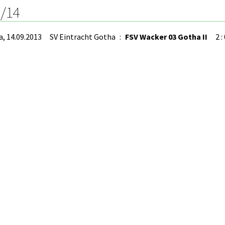
/14
a, 14.09.2013
SV Eintracht Gotha
:
FSV Wacker 03 Gotha II
2 :