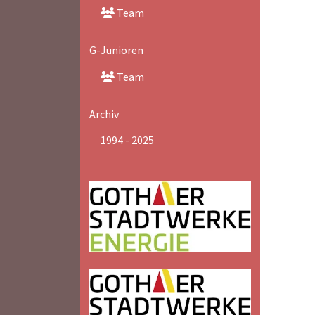
Team
G-Junioren
Team
Archiv
1994 - 2025