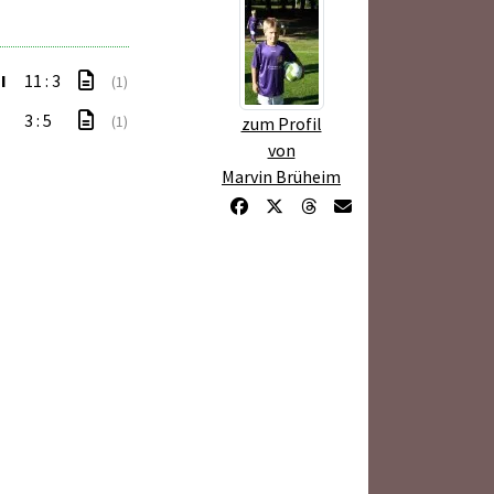
I
11 : 3
(1)
3 : 5
(1)
zum Profil
von
Marvin Brüheim