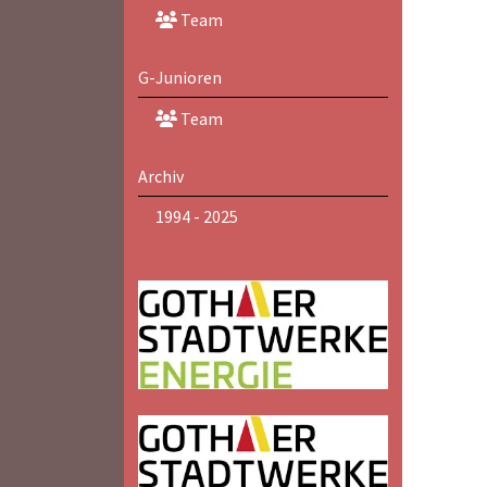
Team
G-Junioren
Team
Archiv
1994 - 2025