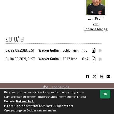
zum Profil
von
Johanna Menge
2018/19
Sa, 29.09.2018
, 5.ST
Wacker Gotha
:
Schlotheim
1 : 0
(1)
Di, 04.06.2019
, 21.ST
Wacker Gotha
:
FC CZ Jena
0 : 4
(1)
soccero.de
Diese Webseite verwendet Cookies, um Dir den bestmöglichen
© 2006 - 2026
OK
Service bieten zu können. Entsprechende Informationen findest
Besucherstatistik
Kontakt
Geburtstage
Impressum
Du unter
Datenschutz
.
Datenschutz
Mit der Nutzung der Webseite erklärst Du Dich mit der
Verwendung von Cookies einverstanden.