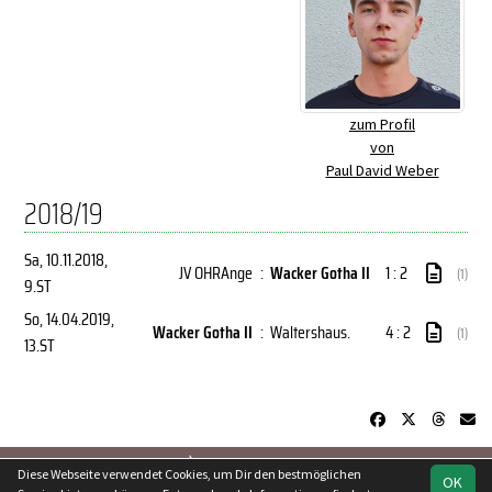
zum Profil
von
Paul David Weber
2018/19
Sa, 10.11.2018
,
JV OHRAnge
:
Wacker Gotha II
1 : 2
(1)
9.ST
So, 14.04.2019
,
Wacker Gotha II
:
Waltershaus.
4 : 2
(1)
13.ST
soccero.de
Diese Webseite verwendet Cookies, um Dir den bestmöglichen
OK
© 2006 - 2026