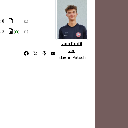
: 8
(1)
: 2
(1)
(
)
zum Profil
von
Etienn Pätsch