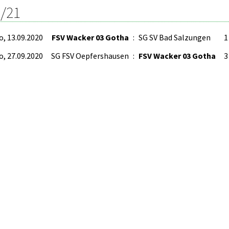
/21
o, 13.09.2020
FSV Wacker 03 Gotha
:
SG SV Bad Salzungen
1 
o, 27.09.2020
SG FSV Oepfershausen
:
FSV Wacker 03 Gotha
3 