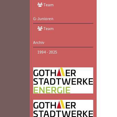
Team
G-Junioren
Team
Archiv
1994 - 2025