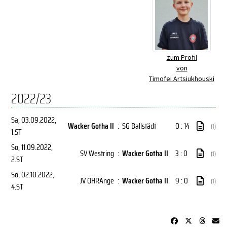
zum Profil
von
Timofei Artsiukhouski
2022/23
Sa, 03.09.2022
,
Wacker Gotha II
:
SG Ballstädt
0 : 14
(1)
1.ST
So, 11.09.2022
,
SV Westring
:
Wacker Gotha II
3 : 0
(1)
2.ST
So, 02.10.2022
,
JV OHRAnge
:
Wacker Gotha II
9 : 0
(1)
4.ST