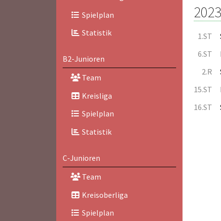
2023
Spielplan
Statistik
1.ST
6.ST
B2-Junioren
2.R
Team
15.ST
Kreisliga
16.ST
Spielplan
Statistik
C-Junioren
Team
Kreisoberliga
Spielplan