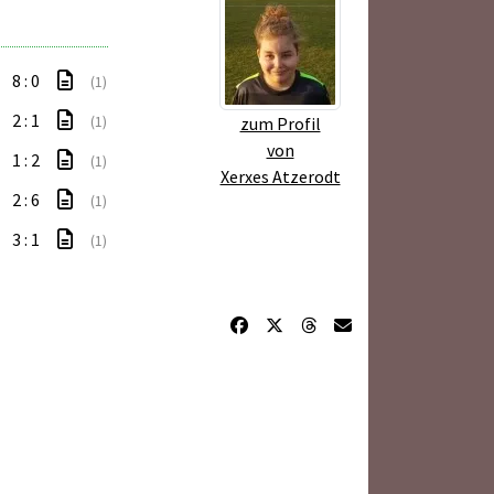
8 : 0
(1)
2 : 1
(1)
zum Profil
von
1 : 2
(1)
Xerxes Atzerodt
2 : 6
(1)
3 : 1
(1)