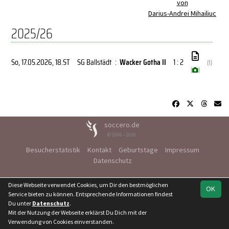
von
Darius-Andrei Mihailiuc
2025/26
So, 17.05.2026
, 18.ST
SG Ballstädt
:
Wacker Gotha II
1 : 2
(1)
(
)
soccero.de
© 2006 - 2026
Besucherstatistik
Kontakt
Geburtstage
Impressum
Datenschutz
Diese Webseite verwendet Cookies, um Dir den bestmöglichen
OK
Service bieten zu können. Entsprechende Informationen findest
Du unter
Datenschutz
.
Mit der Nutzung der Webseite erklärst Du Dich mit der
Verwendung von Cookies einverstanden.