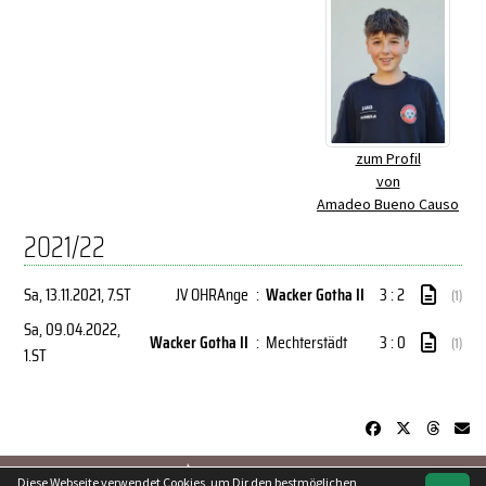
zum Profil
von
Amadeo Bueno Causo
2021/22
Sa, 13.11.2021
, 7.ST
JV OHRAnge
:
Wacker Gotha II
3 : 2
(1)
Sa, 09.04.2022
,
Wacker Gotha II
:
Mechterstädt
3 : 0
(1)
1.ST
soccero.de
Diese Webseite verwendet Cookies, um Dir den bestmöglichen