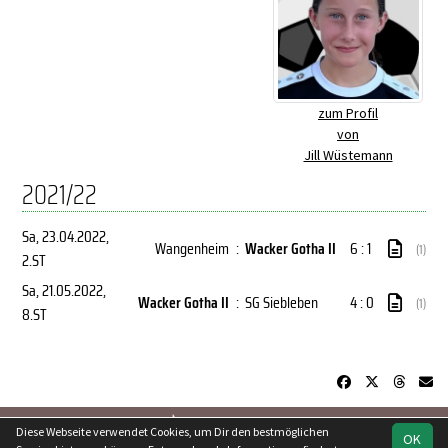
zum Profil
von
Jill Wüstemann
2021/22
Sa, 23.04.2022
,
Wangenheim
:
Wacker Gotha II
6 : 1
(1)
2.ST
Sa, 21.05.2022
,
Wacker Gotha II
:
SG Siebleben
4 : 0
(1)
8.ST
soccero.de
Diese Webseite verwendet Cookies, um Dir den bestmöglichen
OK
© 2006 - 2026