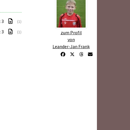
: 3
(1)
: 3
(1)
zum Profil
von
Leander-Jan Frank