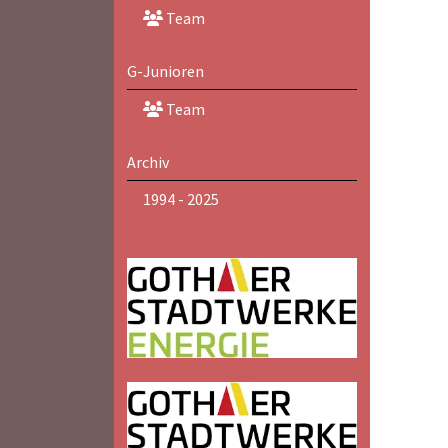
Team
G-Junioren
Team
Archiv
1994 - 2025