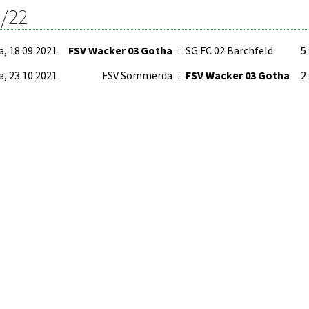
/22
a, 18.09.2021
FSV Wacker 03 Gotha
:
SG FC 02 Barchfeld
5 
a, 23.10.2021
FSV Sömmerda
:
FSV Wacker 03 Gotha
2 