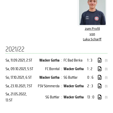
zum Profil
von
Luka Scharff
2021/22
Sa, 11.09.2021
, 2.ST
Wacker Gotha
:
FC Bad Berka
1 : 3
(1)
Sa, 09.10.2021
, 5.ST
FC Borntal
:
Wacker Gotha
1 : 2
(1)
So, 17.10.2021
, 6.ST
Wacker Gotha
:
SG Buttlar
0 : 6
(1)
Sa, 23.10.2021
, 7.ST
FSV Sömmerda
:
Wacker Gotha
2 : 3
(1)
Sa, 21.05.2022
,
SG Buttlar
:
Wacker Gotha
13 : 0
(1)
13.ST