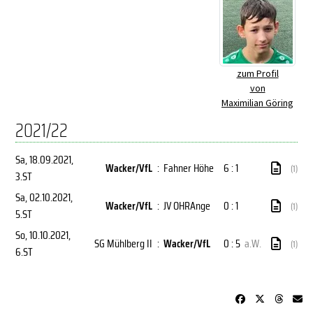
zum Profil
von
Maximilian Göring
2021/22
Sa, 18.09.2021
,
Wacker/VfL
:
Fahner Höhe
6 : 1
(1)
3.ST
Sa, 02.10.2021
,
Wacker/VfL
:
JV OHRAnge
0 : 1
(1)
5.ST
So, 10.10.2021
,
SG Mühlberg II
:
Wacker/VfL
0 : 5
a.W.
(1)
6.ST