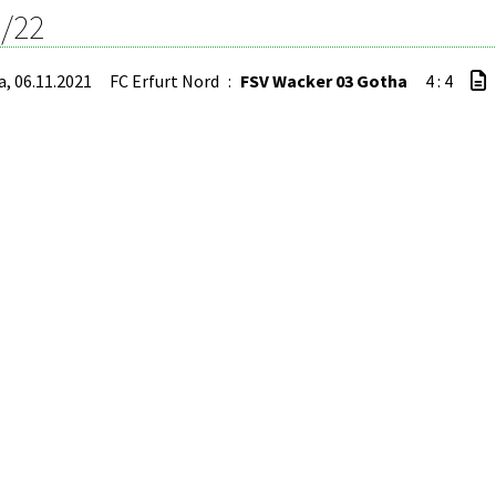
/22
a, 06.11.2021
FC Erfurt Nord
:
FSV Wacker 03 Gotha
4 : 4