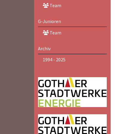
Team
G-Junioren
Team
Archiv
1994 - 2025