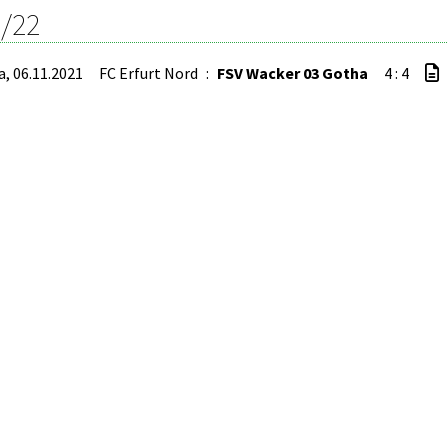
/22
a, 06.11.2021
FC Erfurt Nord
:
FSV Wacker 03 Gotha
4 : 4