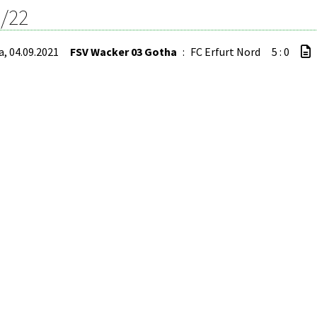
/22
a, 04.09.2021
FSV Wacker 03 Gotha
:
FC Erfurt Nord
5 : 0