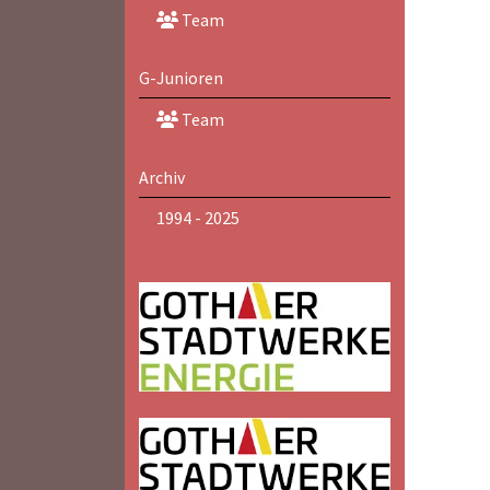
Team
G-Junioren
Team
Archiv
1994 - 2025