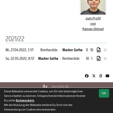
zum Profil
von
Raman Ahmad
2021/22
Mi, 27.04.2022
, 3.ST
Reinhardsbr.
:
Wacker Gotha
0 : 10
(1)
So, 22.05.2022
, 8.ST
Wacker Gotha
:
Reinhardsbr.
10 : 1
(1)
soccero.de
Diese Webseite verwendet Cookies, um Dir den bestmöglichen
© 2006 - 2026
OK
Service bieten zu können. Entsprechende Informationen findest
Besucherstatistik
Kontakt
Geburtstage
Impressum
Du unter
Datenschutz
.
Datenschutz
Mit der Nutzung der Webseite erklärst Du Dich mit der
Verwendung von Cookies einverstanden.