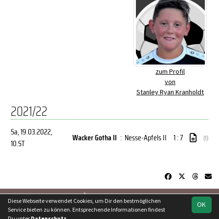
zum Profil
von
Stanley Ryan Kranholdt
2021/22
Sa, 19.03.2022
,
Wacker Gotha II
:
Nesse-Apfels II
1 : 7
(1)
10.ST
soccero.de
Diese Webseite verwendet Cookies, um Dir den bestmöglichen
OK
© 2006 - 2026
Service bieten zu können. Entsprechende Informationen findest
Du unter
Datenschutz
.