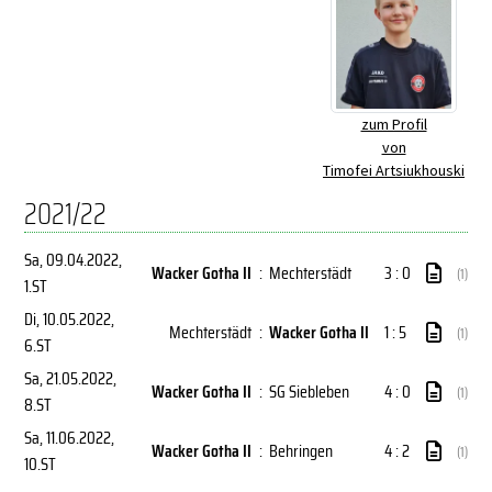
zum Profil
von
Timofei Artsiukhouski
2021/22
Sa, 09.04.2022
,
Wacker Gotha II
:
Mechterstädt
3 : 0
(1)
1.ST
Di, 10.05.2022
,
Mechterstädt
:
Wacker Gotha II
1 : 5
(1)
6.ST
Sa, 21.05.2022
,
Wacker Gotha II
:
SG Siebleben
4 : 0
(1)
8.ST
Sa, 11.06.2022
,
Wacker Gotha II
:
Behringen
4 : 2
(1)
10.ST