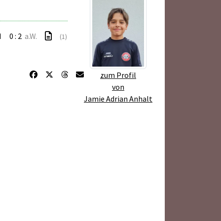
I
0 : 2
a.W.
(1)
zum Profil
von
Jamie Adrian Anhalt