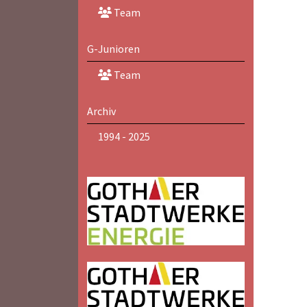
Team
G-Junioren
Team
Archiv
1994 - 2025