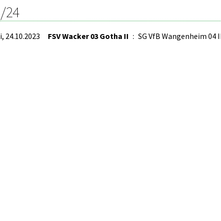
/24
i, 24.10.2023
FSV Wacker 03 Gotha II
:
SG VfB Wangenheim 04 I