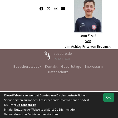
zum Profil
von
Jim Ashley Fritz von Brosinski
soccero.de
© 2006 - 2026
Besucherstatistik
Kontakt
Geburtstage
Impressum
Datenschutz
Diese Webseite verwendet Cookies, um Dir den bestmöglichen
OK
Service bieten zu können. Entsprechende Informationen findest
Du unter
Datenschutz
.
Mit der Nutzung der Webseite erklärst Du Dich mit der
Verwendung von Cookies einverstanden.