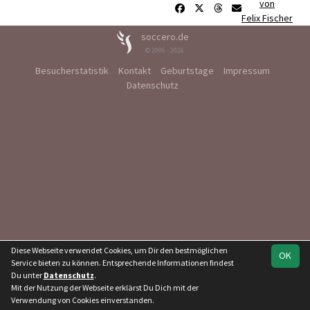
von
Felix Fischer
soccero.de
© 2006 - 2026
Besucherstatistik
Kontakt
Geburtstage
Impressum
Datenschutz
Diese Webseite verwendet Cookies, um Dir den bestmöglichen
OK
Service bieten zu können. Entsprechende Informationen findest
Du unter
Datenschutz
.
Mit der Nutzung der Webseite erklärst Du Dich mit der
Verwendung von Cookies einverstanden.