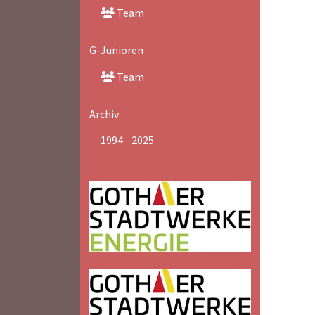
Team
G-Junioren
Team
Archiv
1994 - 2025