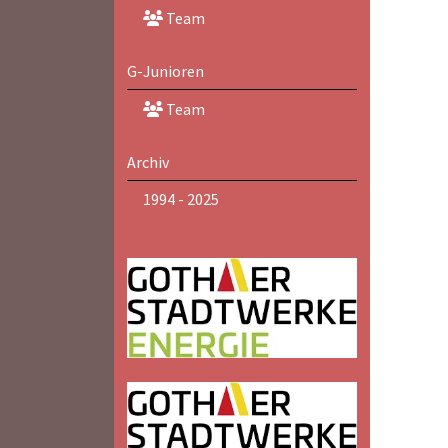
Team
G-Junioren
Team
Archiv
1994 - 2025