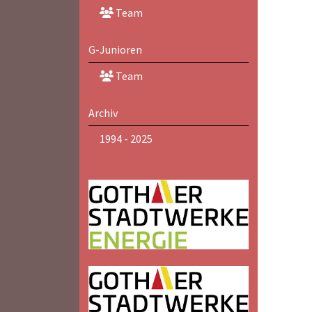
Team
G-Junioren
Team
Archiv
1994 - 2025