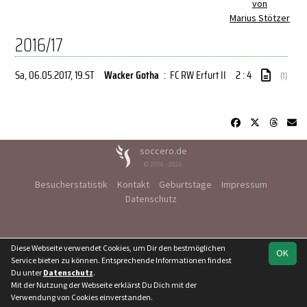
von
Marius Stötzer
2016/17
Sa, 06.05.2017
, 19.ST
Wacker Gotha
:
FC RW Erfurt II
2 : 4
(1)
soccero.de
© 2006 - 2026
Besucherstatistik
Kontakt
Geburtstage
Impressum
Datenschutz
Diese Webseite verwendet Cookies, um Dir den bestmöglichen
OK
Service bieten zu können. Entsprechende Informationen findest
Du unter
Datenschutz
.
Mit der Nutzung der Webseite erklärst Du Dich mit der
Verwendung von Cookies einverstanden.