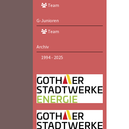
Team
G-Junioren
Team
Archiv
1994 - 2025