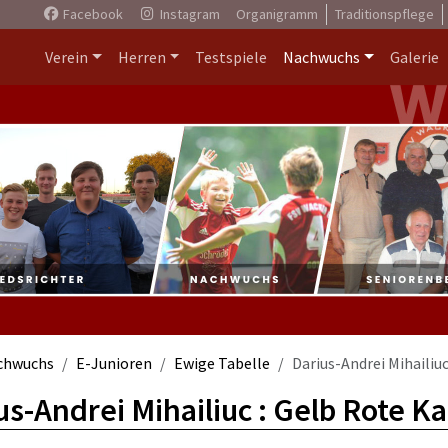
Facebook
Instagram
Organigramm
Traditionspflege
Verein
Herren
Testspiele
Nachwuchs
Galerie
chwuchs
E-Junioren
Ewige Tabelle
Darius-Andrei Mihailiu
us-Andrei Mihailiuc : Gelb Rote K