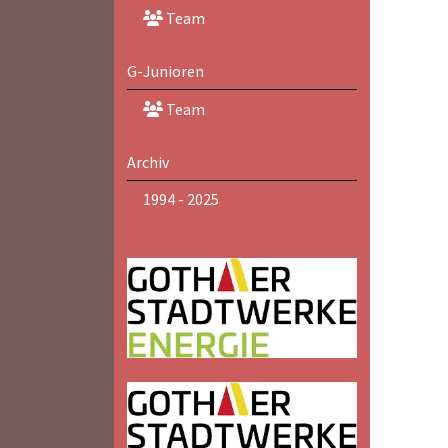
Team
G-Junioren
Team
Archiv
1994 - 2025