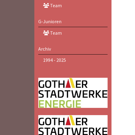
Team
G-Junioren
Team
Archiv
1994 - 2025