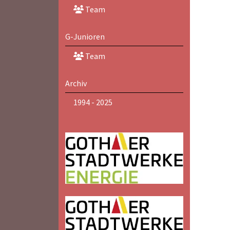
Team
G-Junioren
Team
Archiv
1994 - 2025