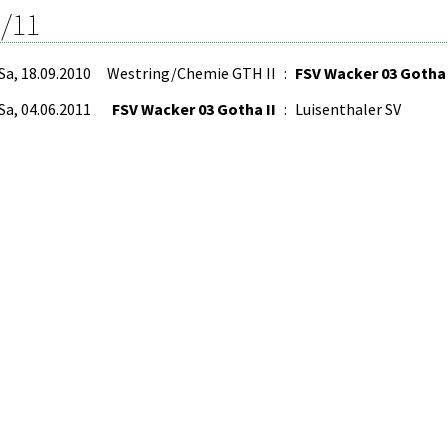
/11
Sa, 18.09.2010
Westring/Chemie GTH II
:
FSV Wacker 03 Gotha 
Sa, 04.06.2011
FSV Wacker 03 Gotha II
:
Luisenthaler SV