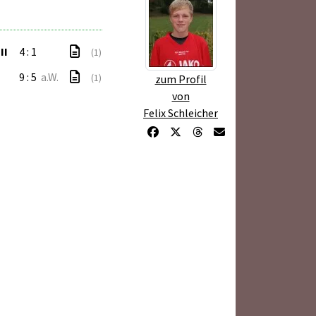
II
4 : 1
(1)
9 : 5
a.W.
(1)
zum Profil
von
Felix Schleicher