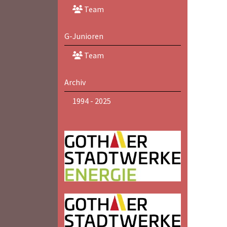
Team
G-Junioren
Team
Archiv
1994 - 2025