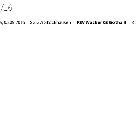
/16
a, 05.09.2015
SG GW Stockhausen
:
FSV Wacker 03 Gotha II
3 :