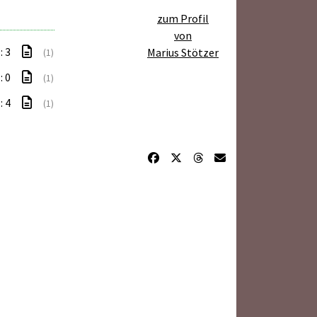
zum Profil
von
: 3
Marius Stötzer
(1)
: 0
(1)
: 4
(1)