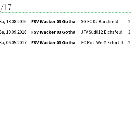
/17
Sa, 13.08.2016
FSV Wacker 03 Gotha
:
SG FC 02 Barchfeld
2 
Sa, 10.09.2016
FSV Wacker 03 Gotha
:
JFV Süd012 Eichsfeld
3 
Sa, 06.05.2017
FSV Wacker 03 Gotha
:
FC Rot-Weiß Erfurt II
2 