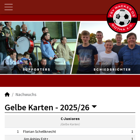
Nachwuchs
Gelbe Karten -
2025/26
C-Junioren
(Gelbe Karten)
1
Florian Schellknecht
1
Jim Ashley Fritz .
1