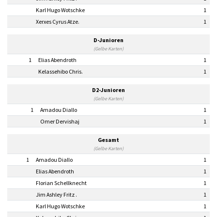
Karl Hugo Wotschke
1
Xerxes Cyrus Atze.
1
D-Junioren
(Gelbe Karten)
1
Elias Abendroth
1
Kelassehibo Chris.
1
D2-Junioren
(Gelbe Karten)
1
Amadou Diallo
1
Omer Dervishaj
1
Gesamt
(Gelbe Karten)
1
Amadou Diallo
1
Elias Abendroth
1
Florian Schellknecht
1
Jim Ashley Fritz .
1
Karl Hugo Wotschke
1