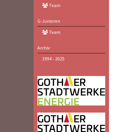
Team
G-Junioren
Team
Archiv
1994 - 2025