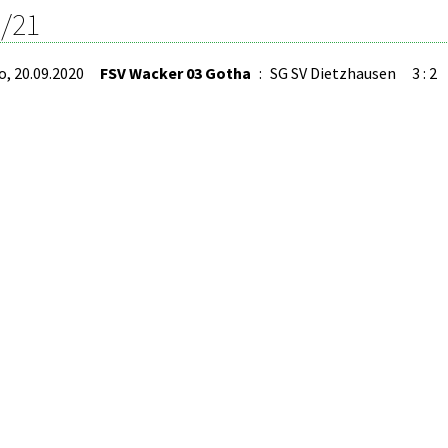
/21
o, 20.09.2020
FSV Wacker 03 Gotha
:
SG SV Dietzhausen
3 : 2