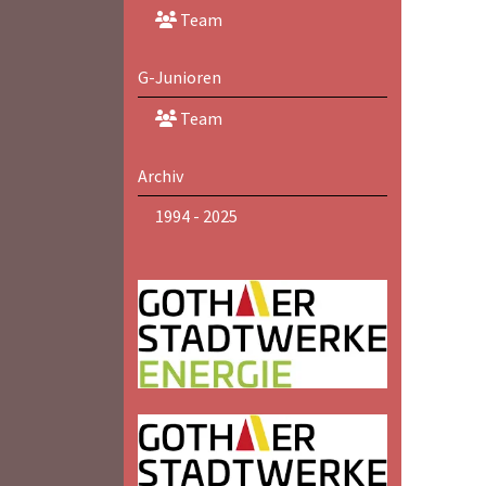
Team
G-Junioren
Team
Archiv
1994 - 2025