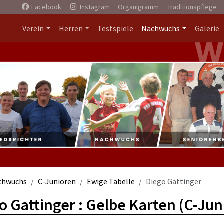
Facebook
Instagram
Organigramm
Traditionspflege
Verein
Herren
Testspiele
Nachwuchs
Galerie
chwuchs
C-Junioren
Ewige Tabelle
Diego Gattinger
o Gattinger : Gelbe Karten (C-Jun